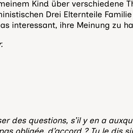
 meinem Kind über verschiedene Th
inistischen Drei Elternteile Fami
das interessant, ihre Meinung zu h
.
ser des questions, s’il y en a auxqu
pas obligée, d’accord ? Tu le dis 