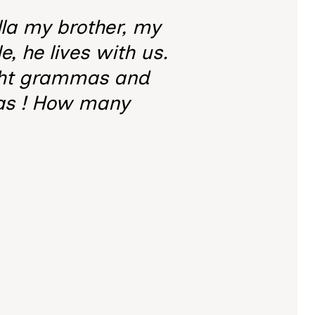
lla my brother, my
, he lives with us.
eight grammas and
mas ! How many