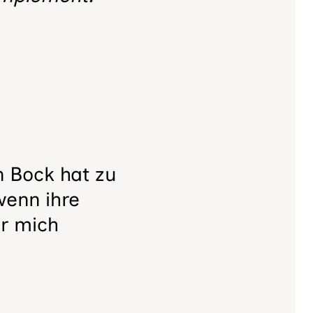
n Bock hat zu
wenn ihre
ür mich