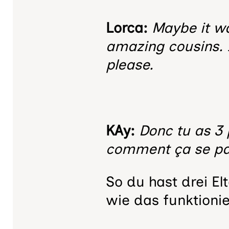
Lorca:
Maybe it wa
amazing cousins. 
please.
KAy:
Donc tu as 3 
comment ça se pas
So du hast drei El
wie das funktionie