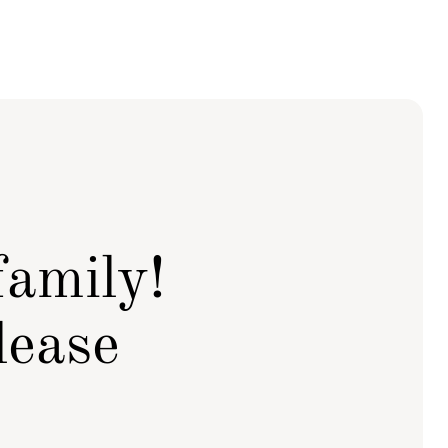
family!
lease