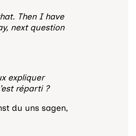
that. Then I have
y, next question
ux expliquer
st réparti ?
nnst du uns sagen,