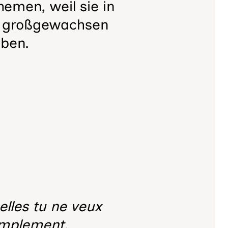
emen, weil sie in
lie großgewachsen
aben.
elles tu ne veux
simplement.