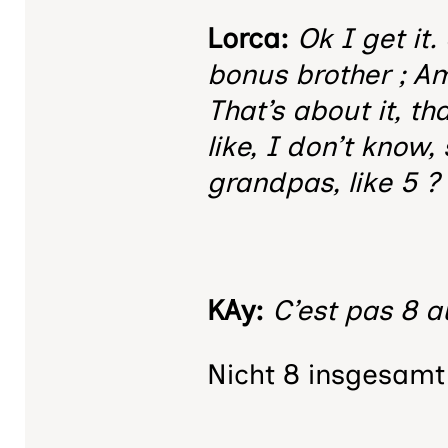
Lorca:
Ok I get it
bonus brother ; Am
That’s about it, t
like, I don’t kno
grandpas, like 5 ?
KAy:
C’est pas 8 au
Nicht 8 insgesamt