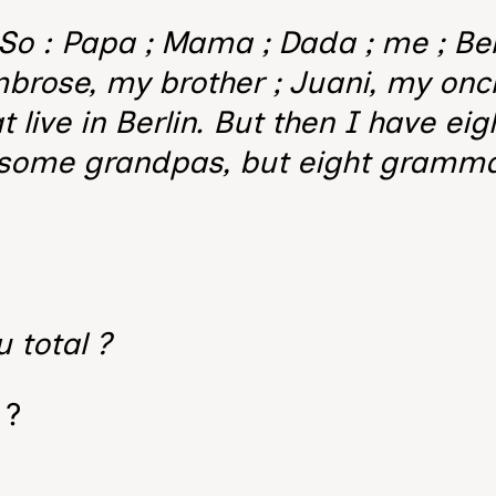
. So : Papa ; Mama ; Dada ; me ; Be
brose, my brother ; Juani, my oncle
hat live in Berlin. But then I have 
w, some grandpas, but eight gram
 total ?
 ?