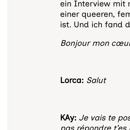
ein Interview mit
einer queeren, fem
ist. Und ich fand 
Bonjour mon cœur
Lorca:
Salut
KAy:
Je vais te po
pas répondre t’es 