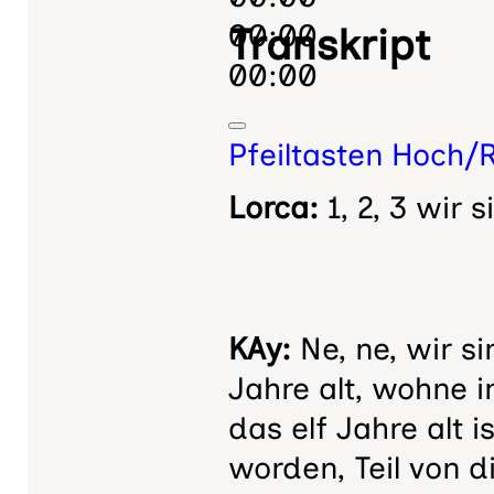
00:00
Transkript
00:00
Pfeiltasten Hoch/
Lorca:
1, 2, 3 wir s
KAy:
Ne, ne, wir si
Jahre alt, wohne i
das elf Jahre alt i
worden, Teil von 